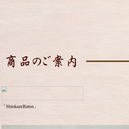
「ShiokazeBaton」